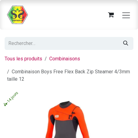
Se rendre au contenu
Tous les produits
Combinaisons
Combinaison Boys Free Flex Back Zip Steamer 4/3mm
taille 12
🛵-14 jours
🛵-14 jours